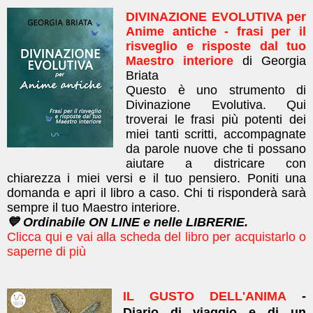
DIVINAZIONE EVOLUTIVA per
Anime antiche - frasi per il
risveglio e risposte dal tuo
Maestro interiore
di Georgia
Briata
Questo è uno strumento di
Divinazione Evolutiva. Qui
troverai le frasi più potenti dei
miei tanti scritti, accompagnate
da parole nuove che ti possano
aiutare a districare con
chiarezza i miei versi e il tuo pensiero. Poniti una
domanda e apri il libro a caso. Chi ti risponderà sarà
sempre il tuo Maestro interiore.
💙 Ordinabile ON LINE e nelle LIBRERIE.
Clicca qui e vai alla scheda del libro per acquistarlo o
saperne di più
IL GUSTO DELL'ANIMA
-
Diario di viaggio e di un