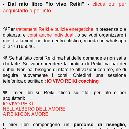
-
Dal mio libro "Io vivo Reiki"
-
clicca qui per
acquistarlo o per info
💜Per
trattamenti Reiki e pulizie energetiche
in presenza o a
distanza, e
corsi anche individuali
, o se vuoi organizzare i
miei trattamenti nel tuo centro olistico, manda un whatsapp
al 3473165046.
💜 Se hai fatto corsi Reiki ma hai delle domande e non sai a
chi farle. Se vuoi riprendere la pratica di Reiki ma hai dei
dubbi. Non hai bisogno di rifare le attivazioni con me, né di
seguire nuovamente i corsi. Chiedimi una sessione
telefonica o scritta di:
IO VIVO REIKI coaching
💙I miei libri su Reiki, clicca sui titoli per info o per
acquistarli:
IO VIVO REIKI
NELL'ALBERO DELL'AMORE
A REIKI CON AMORE
I miei libri compongono un
percorso di risveglio,