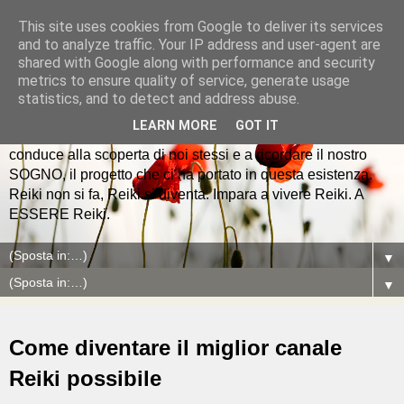
This site uses cookies from Google to deliver its services
and to analyze traffic. Your IP address and user-agent are
shared with Google along with performance and security
metrics to ensure quality of service, generate usage
Io vivo REIKI
statistics, and to detect and address abuse.
LEARN MORE
GOT IT
Reiki è la mappa dell'anima che giorno dopo giorno ci
conduce alla scoperta di noi stessi e a ricordare il nostro
SOGNO, il progetto che ci ha portato in questa esistenza.
Reiki non si fa, Reiki si diventa. Impara a vivere Reiki. A
ESSERE Reiki.
▼
▼
Come diventare il miglior canale
Reiki possibile