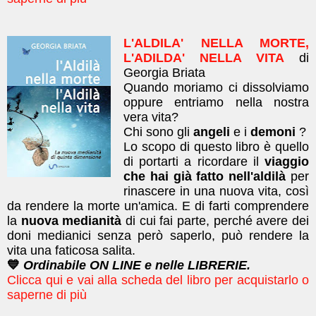
L'ALDILA' NELLA MORTE,
L'ADILDA' NELLA VITA
di
Georgia Briata
Quando moriamo ci dissolviamo
oppure entriamo nella nostra
vera vita?
Chi sono gli
angeli
e i
demoni
?
Lo scopo di questo libro è quello
di portarti a ricordare il
viaggio
che hai già fatto nell'aldilà
per
rinascere in una nuova vita, così
da rendere la morte un'amica. E di farti comprendere
la
nuova medianità
di cui fai parte, perché avere dei
doni medianici senza però saperlo, può rendere la
vita una faticosa salita.
💙
Ordinabile ON LINE e nelle LIBRERIE.
Clicca qui e vai alla scheda del libro per acquistarlo o
saperne di più