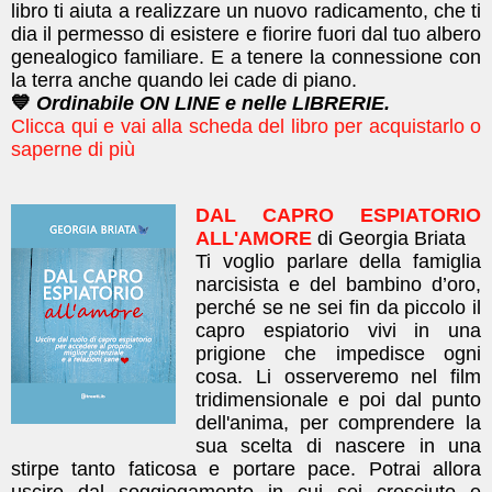
libro ti aiuta a realizzare un nuovo radicamento, che ti
dia il permesso di esistere e fiorire fuori dal tuo albero
genealogico familiare. E a tenere la connessione con
la terra anche quando lei cade di piano.
💙
Ordinabile ON LINE e nelle LIBRERIE.
Clicca qui e vai alla scheda del libro per acquistarlo o
saperne di più
DAL CAPRO ESPIATORIO
ALL'AMORE
di Georgia Briata
Ti voglio parlare della famiglia
narcisista e del bambino d’oro,
perché se ne sei fin da piccolo il
capro espiatorio vivi in una
prigione che impedisce ogni
cosa. Li osserveremo nel film
tridimensionale e poi dal punto
dell'anima, per comprendere la
sua scelta di nascere in una
stirpe tanto faticosa e portare pace. Potrai allora
uscire dal soggiogamento in cui sei cresciuto e