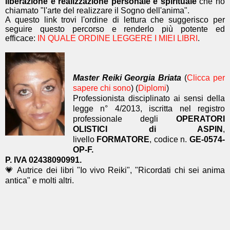
liberazione e realizzazione personale e spirituale
che ho
chiamato "l'arte del realizzare il Sogno dell'anima".
A questo link trovi l'ordine di lettura che suggerisco per
seguire questo percorso e renderlo più potente ed
efficace:
IN QUALE ORDINE LEGGERE I MIEI LIBRI
.
Master Reiki Georgia Briata
(
Clicca per
sapere chi sono
) (
Diplomi
)
Professionista disciplinato ai sensi della
legge n° 4/2013, iscritta nel registro
professionale degli
OPERATORI
OLISTICI di ASPIN
,
livello
FORMATORE
, codice n.
GE-0574-
OP-F.
P. IVA 02438090991.
💗 Autrice dei libri "Io vivo Reiki", "Ricordati chi sei anima
antica" e molti altri.