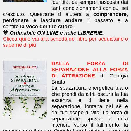
identità, da sempre nascosta dai
tanti condizionamenti con cui sei
cresciuto. Quest'arte ti aiuterà a
comprendere,
perdonare e lasciare andare
il passato e a
sentire
la voce del tuo cuore
.
💙
Ordinabile ON LINE e nelle LIBRERIE.
Clicca qui e vai alla scheda del libro per acquistarlo o
saperne di più
DALLA FORZA DI
SEPARAZIONE ALLA FORZA
DI ATTRAZIONE
di Georgia
Briata
La spazzatura energetica tua o
che prendi da altri, oscura la tua
essenza e ti tiene nella
separazione, lontana dal sé e
dal tuo scopo di vita. La forza di
separazione sposta la mira
interiore verso il fallimento, la
mancanza e il vuoto. Questo libro ti aiuta a integrare