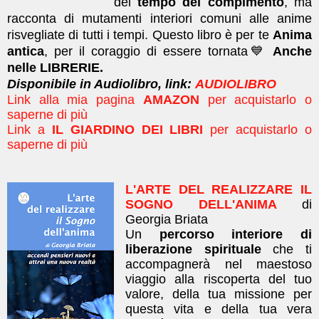
del
tempo del compimento
, ma
racconta di mutamenti interiori comuni alle anime
risvegliate di tutti i tempi.
Questo libro è per te
Anima
antica
, per il coraggio di essere tornata💙
Anche
nelle LIBRERIE.
Disponibile in Audiolibro, link:
AUDIOLIBRO
Link alla mia pagina
AMAZON
per acquistarlo o
saperne di più
Link a
IL GIARDINO DEI LIBRI
per acquistarlo o
saperne di più
L'ARTE DEL REALIZZARE IL
SOGNO DELL'ANIMA
di
Georgia Briata
Un
percorso interiore di
liberazione spirituale
che ti
accompagnerà nel maestoso
viaggio alla riscoperta del tuo
valore, della tua missione per
questa vita e della tua vera