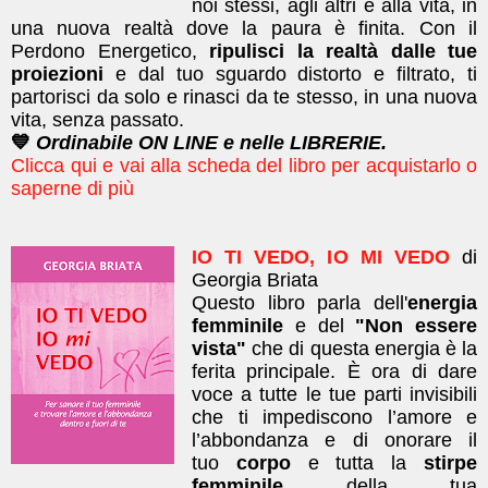
noi stessi, agli altri e alla vita, in
una nuova realtà dove la paura è finita. ​Con il
Perdono Energetico,
ripulisci la realtà dalle tue
proiezioni
e dal tuo sguardo distorto e filtrato, ti
partorisci da solo e rinasci da te stesso, in una nuova
vita, senza passato.
💙
Ordinabile ON LINE e nelle LIBRERIE.
Clicca qui e vai alla scheda del libro per acquistarlo o
saperne di più
IO TI VEDO, IO MI VEDO
di
Georgia Briata
Questo libro parla dell'
energia
femminile
e del
"Non essere
vista"
che di questa energia è la
ferita principale. È ora di dare
voce a tutte le tue parti invisibili
che ti impediscono l’amore e
l’abbondanza e di onorare il
tuo
corpo
e tutta la
stirpe
femminile
della tua