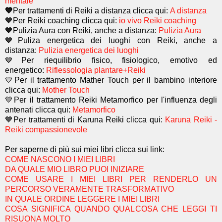
mentale
💙
Per trattamenti di Reiki a distanza clicca qui:
A distanza
💙Per Reiki coaching
clicca qui:
io vivo Reiki coaching
💙Pulizia Aura con Reiki, anche a distanza:
Pulizia Aura
💙Puliza energetica dei luoghi con Reiki, anche a
distanza:
Pulizia energetica dei luoghi
💙Per riequilibrio fisico, fisiologico, emotivo ed
energetico:
Riflessologia plantare+Reiki
💙Per il trattamento Mather Touch per il bambino interiore
clicca qui:
Mother Touch
💙Per il trattamento Reiki Metamorfico per l'influenza degli
antenati clicca qui:
Metamorfico
💙Per trattamenti di Karuna Reiki clicca qui:
Karuna Reiki -
Reiki compassionevole
Per saperne di più sui miei libri clicca sui link:
COME NASCONO I MIEI LIBRI
DA QUALE MIO LIBRO PUOI INIZIARE
COME USARE I MIEI LIBRI PER RENDERLO UN
PERCORSO VERAMENTE TRASFORMATIVO
IN QUALE ORDINE LEGGERE I MIEI LIBRI
COSA SIGNIFICA QUANDO QUALCOSA CHE LEGGI TI
RISUONA MOLTO