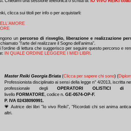
. Chiedimi una sessione telefonica o scritta di:
IO VIVO REIKI coac
iki, clicca sui titoli per info o per acquistarli:
DELL'AMORE
MORE
pongono un
percorso di risveglio, liberazione e realizzazione per
hiamato "l'arte del realizzare il Sogno dell'anima".
i l'ordine di lettura che suggerisco per seguire questo percorso e ren
ce:
IN QUALE ORDINE LEGGERE I MIEI LIBRI
.
Master Reiki Georgia Briata
(
Clicca per sapere chi sono
) (
Diplom
Professionista disciplinato ai sensi della legge n° 4/2013, iscritta ne
professionale degli
OPERATORI OLISTICI di 
livello
FORMATORE
, codice n.
GE-0574-OP-F.
P. IVA 02438090991.
💗 Autrice dei libri "Io vivo Reiki", "Ricordati chi sei anima antica
altri.