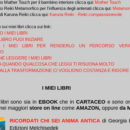
to Mather Touch per il bambino interiore clicca qui:
Mother Touch
to Reiki Metamorfico per l'influenza degli antenati clicca qui:
Metamorf
di Karuna Reiki clicca qui:
Karuna Reiki - Reiki compassionevole
sui miei libri clicca sui link:
I MIEI LIBRI
IBRO PUOI INIZIARE
 I MIEI LIBRI PER RENDERLO UN PERCORSO VER
VO
E LEGGERE I MIEI LIBRI
CA QUANDO QUALCOSA CHE LEGGI TI RISUONA MOLTO
 ALLA TRASFORMAZIONE CI VOGLIONO COSTANZA E RIGORE
I MIEI LIBRI
 libri sono sia in
EBOOK
che in
CARTACEO
e sono or
nei maggiori
store on line
come
AMAZON,
oppure
da 
RICORDATI CHI SEI ANIMA ANTICA
di Georgia B
Edizioni Melchisedek