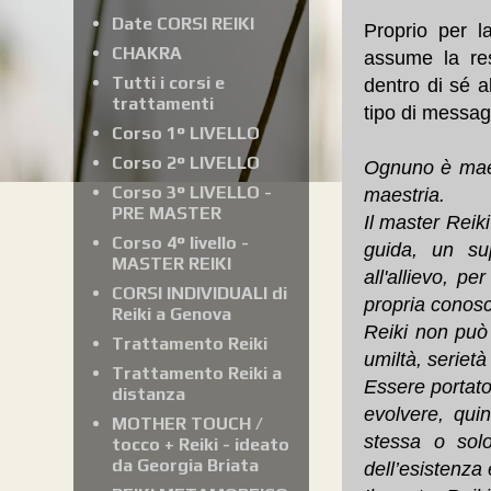
Date CORSI REIKI
Proprio per l
CHAKRA
assume la res
Tutti i corsi e
dentro di sé a
trattamenti
tipo di messag
Corso 1° LIVELLO
Corso 2° LIVELLO
Ognuno è maes
Corso 3° LIVELLO -
maestria.
PRE MASTER
Il master Reik
Corso 4° livello -
guida, un su
MASTER REIKI
all'allievo, p
CORSI INDIVIDUALI di
propria conosc
Reiki a Genova
Reiki non può
Trattamento Reiki
umiltà, serietà
Trattamento Reiki a
Essere portator
distanza
evolvere, qui
MOTHER TOUCH /
stessa o solo
tocco + Reiki - ideato
da Georgia Briata
dell’esistenza 