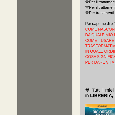
💙Per il trattamen
💙Per il trattamen
💙Per trattamenti 
Per saperne di più 
COME NASCONO 
DA QUALE MIO L
COME USARE
TRASFORMATI
IN QUALE ORDIN
COSA SIGNIFI
PER DARE VITA
💙 Tutti i miei
in
LIBRERIA,