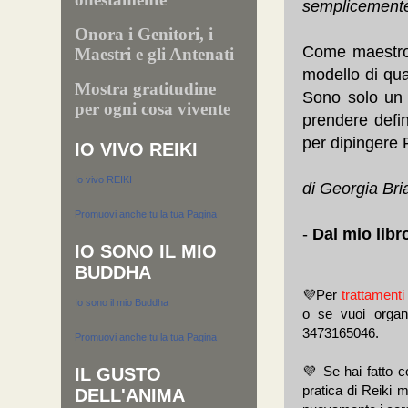
semplicemente
Onora i Genitori, i
Come maestro n
Maestri e gli Antenati
modello di qua
Mostra gratitudine
Sono solo un 
per ogni cosa vivente
prendere defin
per dipingere R
IO VIVO REIKI
Io vivo REIKI
di Georgia Bri
Promuovi anche tu la tua Pagina
-
Dal mio libr
IO SONO IL MIO
BUDDHA
💜Per
trattamenti
Io sono il mio Buddha
o se vuoi organi
3473165046.
Promuovi anche tu la tua Pagina
💜 Se hai fatto c
IL GUSTO
pratica di Reiki m
DELL'ANIMA