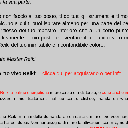
 la sua parte.
on faccio al tuo posto, ti do tutti gli strumenti e ti m
lcuno a cui ti puoi ispirare almeno per una parte del pe
riflesso del tuo maestro interiore che a un certo punt
itivamente il mio posto e diventare il tuo unico vero m
eiki del tuo inimitabile e inconfondibile colore.
ata Master Reiki
o "Io vivo Reiki"
-
clicca qui per acquistarlo o per info
 Reiki e pulizie energetiche
in presenza o a distanza, e
corsi anche in
zzare i miei trattamenti nel tuo centro olistico, manda un wha
orsi Reiki ma hai delle domande e non sai a chi farle. Se vuoi ripr
a hai dei dubbi. Non hai bisogno di rifare le attivazioni con me, né d