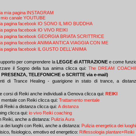
 alla mia pagina INSTAGRAM
 al mio canale YOUTUBE
 alla pagina facebook IO SONO IL MIO BUDDHA
alla pagina facebook IO VIVO REIKI
i alla pagina facebook GEORGIA BRIATA SCRITTRICE
i alla pagina facebook ANIMA ANTICA VIAGGIA CON ME
 alla pagina facebook IL GUSTO DELL'ANIMA
supporto per comprendere la
LEGGE di ATTRAZIONE
e come funzi
izzare il Sogno della tua anima
clicca qui:
The DREAM COACH
IN PRESENZA, TELEFONICHE o SCRITTE via e-mail)
ti di Trance Healing - guarigione in stato di trance, a distanz
e corsi di Reiki anche individuali a Genova clicca qui:
REIKI
 mentale con Reiki clicca qui:
Trattamento mentale
di Reiki a distanza clicca qui:
A distanza
hing
clicca qui:
io vivo Reiki coaching
n Reiki, anche a distanza:
Pulizia Aura
ca dei luoghi con Reiki, anche a distanza:
Pulizia energetica dei luoghi
fisico, fisiologico, emotivo ed energetico:
Riflessologia plantare+Reiki