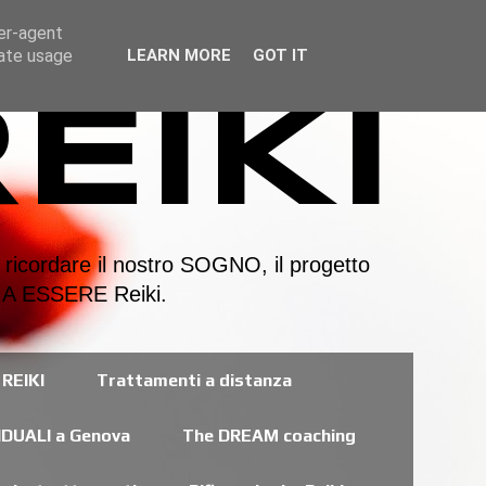
ser-agent
rate usage
LEARN MORE
GOT IT
EIKI
 ricordare il nostro SOGNO, il progetto
i. A ESSERE Reiki.
REIKI
Trattamenti a distanza
IDUALI a Genova
The DREAM coaching