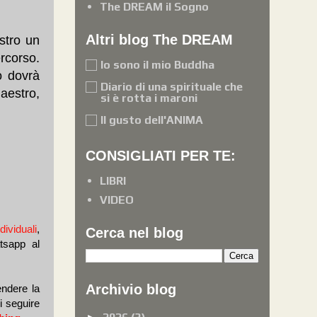
The DREAM il Sogno
Altri blog The DREAM
ostro un
rcorso.
Io sono il mio Buddha
o dovrà
Diario di una spirituale che
aestro,
si è rotta i maroni
Il gusto dell'ANIMA
CONSIGLIATI PER TE:
LIBRI
VIDEO
dividuali
,
Cerca nel blog
tsapp al
Archivio blog
endere la
i seguire