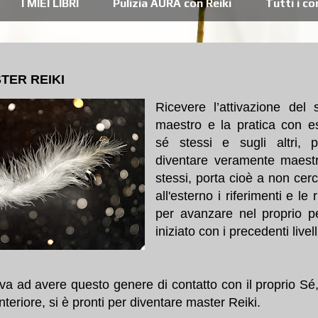
I MIEI LIBRI
Pulizia AURA con Reiki
Tutti i c
TER REIKI
Ricevere l’attivazione del 
maestro e la pratica con e
sé stessi e sugli altri, 
diventare veramente maestr
stessi, porta cioè a non cer
all'esterno i riferimenti e le 
per avanzare nel proprio p
iniziato con i precedenti livell
va ad avere questo genere di contatto con il proprio Sé,
nteriore, si è pronti per diventare master Reiki.