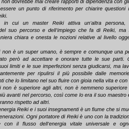
i non dovrebbe mai creare rapporti di dipendenza con gli 
ssere un punto di riferimento per chiarire questioni i
iki.
in cui un master Reiki attiva un’altra persona,
del suo percorso e dell’impiego che fa di Reiki, ma 
iera chiara e onesta le nozioni relative al livello ogge
ki non è un super umano, è sempre e comunque una p
to però ad accettare e onorare tutte le sue parti.
suoi limiti e le sue imperfezioni senza giudicarsi, ma l
antemente per ripulirsi il più possibile dalle memori
 che lo limitano nel suo fluire con gioia nella vita e con l
i non è superiore agli altri, non è nemmeno superiore 
o più avanti nel percorso, così come lo era il suo maestr
aranno rispetto ad altri.
nergia Reiki e i suoi insegnamenti è un fiume che si mu
enerazioni. Ogni portatore di Reiki è uno con la tradizio
 con il flusso dell’energia vitale universale e og