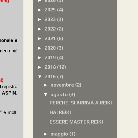
2026
(3)
►
hing
2025
(4)
►
2023
(3)
►
2022
(2)
►
2021
(6)
►
sonale e
2020
(3)
►
derlo più
2019
(4)
►
2018
(12)
►
2016
(7)
▼
i
)
novembre
(2)
►
l registro
ASPIN
,
agosto
(3)
▼
PERCHE' SI ARRIVA A REIKI
HAI REIKI
" e molti
ESSERE MASTER REIKI
maggio
(1)
►