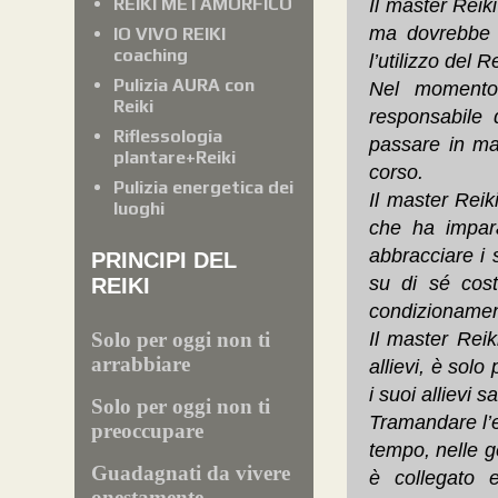
REIKI METAMORFICO
Il master Reik
ma dovrebbe e
IO VIVO REIKI
coaching
l’utilizzo del Re
Pulizia AURA con
Nel momento 
Reiki
responsabile 
Riflessologia
passare in man
plantare+Reiki
corso.
Pulizia energetica dei
Il master Rei
luoghi
che ha impara
abbracciare i 
PRINCIPI DEL
su di sé cost
REIKI
condizionamenti
Solo per oggi non ti
Il master Reik
arrabbiare
allievi, è sol
i suoi allievi s
Solo per oggi non ti
Tramandare l’e
preoccupare
tempo, nelle g
Guadagnati da vivere
è collegato e
onestamente