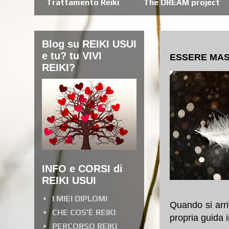
Trattamento Reiki
The DREAM project
Blog su REIKI USUI
e tu? tu VIVI
ESSERE MAS
REIKI?
INFO e CORSI di
REIKI USUI
I MIEI DIPLOMI
Quando si arri
CHE COS'È REIKI
propria guida i
PERCORSO REIKI