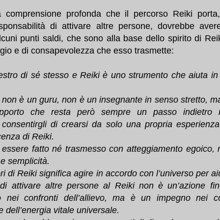
a comprensione profonda che il percorso Reiki porta,
ponsabilità di attivare altre persone, dovrebbe avere
lcuni punti saldi, che sono alla base dello spirito di Rei
gio e di consapevolezza che esso trasmette:
tro di sé stesso e Reiki è uno strumento che aiuta in
i non è un guru, non è un insegnante in senso stretto, m
pporto che resta però sempre un passo indietro r
er consentirgli di crearsi da solo una propria esperienz
enza di Reiki.
 essere fatto né trasmesso con atteggiamento egoico,
 e semplicità.
i di Reiki significa agire in accordo con l’universo per ai
ndi attivare altre persone al Reiki non è un’azione fi
 nei confronti dell’allievo, ma è un impegno nei co
e dell’energia vitale universale.