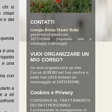
 chi si
 chiari
ki e del
CONTATTI
Georgia Briata Master Reiki
geo.briata@gmail.com
 questa
3473165046 (rispondo solo a
whatsapp o messaggi)
a è una
VUOI ORGANIZZARE UN
ispetto
MIO CORSO?
a e una
Se vuoi organizzare un mio
Corso di REIKI nel tuo centro o
 ma con
nella tua città inviami un
messaggio al 3473165046.
utarlo a
Cookies e Privacy
ne a sé
CONSENSO AL TRATTAMENTO
nfronti
DEI DATI PERSONALI:
Continuando la navigazione si