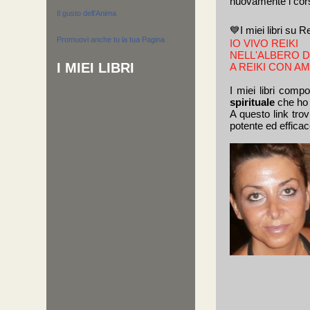
nuovamente i corsi
Il gusto dell'Anima
💙I miei libri su Re
Promuovi anche tu la tua Pagina
IO VIVO REIKI
NELL'ALBERO 
I MIEI LIBRI
A REIKI CON A
I miei libri com
spirituale
che ho c
A questo link trov
potente ed effica