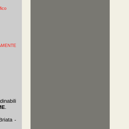
ico
AMENTE
dinabili
ME
.
riata -