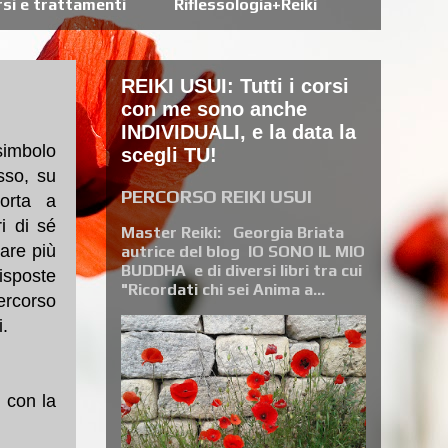
orsi e trattamenti
Riflessologia+Reiki
REIKI USUI: Tutti i corsi
con me sono anche
INDIVIDUALI, e la data la
simbolo
scegli TU!
sso, su
PERCORSO REIKI USUI
porta a
i di sé
Master Reiki: Georgia Briata
care più
autrice del blog IO SONO IL MIO
BUDDHA e di diversi libri tra cui
risposte
"Ricordati chi sei Anima a...
ercorso
i.
 con la