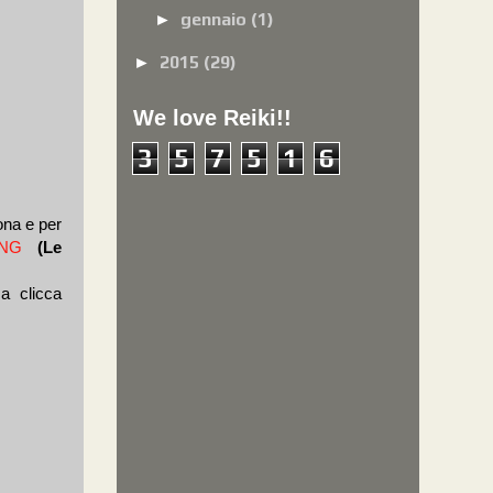
gennaio
(1)
►
2015
(29)
►
We love Reiki!!
3
5
7
5
1
6
ona e per
ING
(Le
a clicca