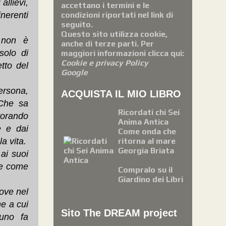
allievi,
accettano i termini e le
condizioni riportati nel link di
nerenti
seguito.
Questo sito utilizza cookie,
 non è
anche di terze parti. Per
solo di
maggiori informazioni clicca qui:
Cookie e privacy Policy
tto del
Google
ersona,
ACQUISTA IL MIO LIBRO
Che sa
Ricordati chi Sei
avorando
Anima Antica
e e dai
Come onda che
ritorna al mare
a vita.
Georgia Briata
ai suoi
o e come
Compralo su il
Giardino dei Libri
ove nel
ne a cui
Sito The DREAM project
nuno fa