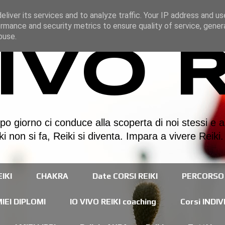
liver its services and to analyze traffic. Your IP address and u
rmance and security metrics to ensure quality of service, gene
buse.
ivo R
o giorno ci conduce alla scoperta di noi stessi e a
ki non si fa, Reiki si diventa. Impara a vivere Reik
IKI
CHAKRA
Date CORSI REIKI
PERCORSO 
MIEI DIPLOMI
IO VIVO REIKI coaching
Corsi INDIV