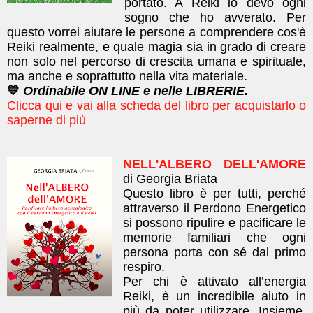
portato. A Reiki io devo ogni
sogno che ho avverato.
​Per
questo vorrei aiutare le persone a comprendere cos'è
Reiki realmente, e quale magia sia in grado di creare
non solo nel percorso di crescita umana e spirituale,
ma anche e soprattutto nella vita materiale.
💙
Ordinabile ON LINE e nelle LIBRERIE.
Clicca qui e vai alla scheda del libro per acquistarlo o
saperne di più
NELL'ALBERO DELL'AMORE
di Georgia Briata
Questo libro è per tutti, perché
attraverso il Perdono Energetico
si possono ripulire e pacificare le
memorie familiari che ogni
persona porta con sé dal primo
respiro.
Per chi è attivato all’energia
Reiki, è un incredibile aiuto in
più da poter utilizzare. Insieme,