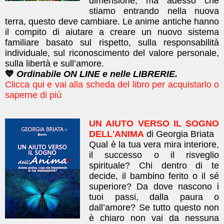
dimensione, ma adesso che
stiamo entrando nella nuova
terra, questo deve cambiare. Le anime antiche hanno
il compito di aiutare a creare un nuovo sistema
familiare basato sul rispetto, sulla responsabilità
individuale, sul riconoscimento del valore personale,
sulla libertà e sull’amore.
💙
Ordinabile ON LINE e nelle LIBRERIE.
Clicca qui e vai alla scheda del libro per acquistarlo o
saperne di più
UN AIUTO VERSO IL SOGNO
DELL'ANIMA
di Georgia Briata
Qual è la tua vera mira interiore,
il successo o il risveglio
spirituale? Chi dentro di te
decide, il bambino ferito o il sé
superiore? Da dove nascono i
tuoi passi, dalla paura o
dall’amore? Se tutto questo non
è chiaro non vai da nessuna