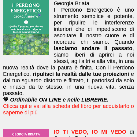
Georgia Briata
Il Perdono Energetico è uno
strumento semplice e potente,
per ripulire le interferenze
interiori che ci impediscono di
ascoltare il nostro cuore e di
ricordare chi siamo. Quando
lasciamo andare il passato
,
siamo liberi di aprirci a noi
stessi, agli altri e alla vita, in una
nuova realtà dove la paura è finita. ​Con il Perdono
Energetico,
ripulisci la realtà dalle tue proiezioni
e
dal tuo sguardo distorto e filtrato, ti partorisci da solo
e rinasci da te stesso, in una nuova vita, senza
passato.
💙
Ordinabile ON LINE e nelle LIBRERIE.
Clicca qui e vai alla scheda del libro per acquistarlo o
saperne di più
IO TI VEDO, IO MI VEDO
di