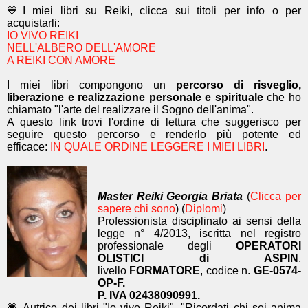
💙I miei libri su Reiki, clicca sui titoli per info o per
acquistarli:
IO VIVO REIKI
NELL'ALBERO DELL'AMORE
A REIKI CON AMORE
I miei libri compongono un
percorso di risveglio,
liberazione e realizzazione personale e spirituale
che ho
chiamato "l'arte del realizzare il Sogno dell'anima".
A questo link trovi l'ordine di lettura che suggerisco per
seguire questo percorso e renderlo più potente ed
efficace:
IN QUALE ORDINE LEGGERE I MIEI LIBRI
.
Master Reiki Georgia Briata
(
Clicca per
sapere chi sono
) (
Diplomi
)
Professionista disciplinato ai sensi della
legge n° 4/2013, iscritta nel registro
professionale degli
OPERATORI
OLISTICI di ASPIN
,
livello
FORMATORE
, codice n.
GE-0574-
OP-F.
P. IVA 02438090991.
💗 Autrice dei libri "Io vivo Reiki", "Ricordati chi sei anima