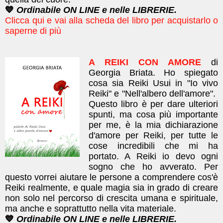
💙
Ordinabile ON LINE e nelle LIBRERIE.
Clicca qui e vai alla scheda del libro per acquistarlo o
saperne di più
A REIKI CON AMORE
di
Georgia Briata.
Ho spiegato
cosa sia Reiki Usui in "Io vivo
Reiki" e "Nell'albero dell'amore".
Questo libro è per dare
ulteriori
spunti, m
a cosa più importante
per me, è la mia dichiarazione
d'amor​e per Reiki, per tutte le
cose incredibili che mi ha
portato. A Reiki io devo ogni
sogno che ho avverato.
​Per
questo vorrei aiutare le persone a comprendere cos'è
Reiki realmente, e quale magia sia in grado di creare
non solo nel percorso di crescita umana e spirituale,
ma anche e soprattutto nella vita materiale.
💙
Ordinabile ON LINE e nelle LIBRERIE.