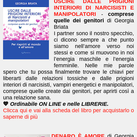
USCIRE DALLE PRIGIONI
INTERIORI DI NARCISISTI E
MANIPOLATORI
-
comprese
quelle dei genitori
di Georgia
Briata
I partner sono il nostro specchio,
ci dicono sempre a che punto
siamo nell’amore verso noi
stessi e come si muovono in noi
l’energia maschile e l’energia
femminile. Nelle mie parole
spero che tu possa finalmente trovare le chiavi per
liberarti dalle relazioni tossiche e dalle prigioni
interiori di narcisisti, vampiri energetici e manipolatori,
comprese quelle create dai genitori, per aprirti così a
una relazione sana.
💙
Ordinabile ON LINE e nelle LIBRERIE.
Clicca qui e vai alla scheda del libro per acquistarlo o
saperne di più
DENARO È AMORE
di Georgia