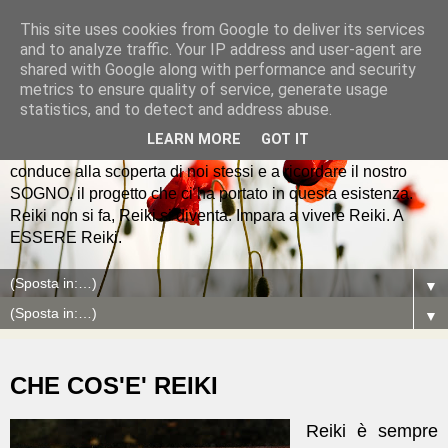
This site uses cookies from Google to deliver its services
and to analyze traffic. Your IP address and user-agent are
shared with Google along with performance and security
metrics to ensure quality of service, generate usage
Io vivo REIKI
statistics, and to detect and address abuse.
LEARN MORE
GOT IT
Reiki è la mappa dell'anima che giorno dopo giorno ci
conduce alla scoperta di noi stessi e a ricordare il nostro
SOGNO, il progetto che ci ha portato in questa esistenza.
Reiki non si fa, Reiki si diventa. Impara a vivere Reiki. A
ESSERE Reiki.
▼
▼
CHE COS'E' REIKI
Reiki è sempre