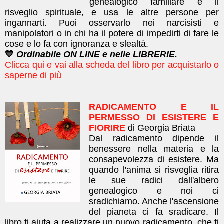
genealogico familiare e il
risveglio spirituale, e usa le altre persone per
ingannarti. Puoi osservarlo nei narcisisti e
manipolatori o in chi ha il potere di impedirti di fare le
cose e lo fa con ignoranza e slealtà.
💙
Ordinabile ON LINE e nelle LIBRERIE.
Clicca qui e vai alla scheda del libro per acquistarlo o
saperne di più
RADICAMENTO E IL
PERMESSO DI ESISTERE E
FIORIRE
di Georgia Briata
Dal radicamento dipende il
benessere nella materia e la
consapevolezza di esistere. Ma
quando l'anima si risveglia ritira
le sue radici dall'albero
genealogico e noi ci
sradichiamo. Anche l'ascensione
del pianeta ci fa sradicare. Il
libro ti aiuta a realizzare un nuovo radicamento, che ti