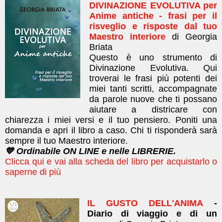
DIVINAZIONE EVOLUTIVA per
Anime antiche - frasi per il
risveglio e risposte dal tuo
Maestro interiore
di Georgia
Briata
Questo è uno strumento di
Divinazione Evolutiva. Qui
troverai le frasi più potenti dei
miei tanti scritti, accompagnate
da parole nuove che ti possano
aiutare a districare con
chiarezza i miei versi e il tuo pensiero. Poniti una
domanda e apri il libro a caso. Chi ti risponderà sarà
sempre il tuo Maestro interiore.
💙 Ordinabile ON LINE e nelle LIBRERIE.
Clicca qui e vai alla scheda del libro per acquistarlo o
saperne di più
IL GUSTO DELL'ANIMA
-
Diario di viaggio e di un