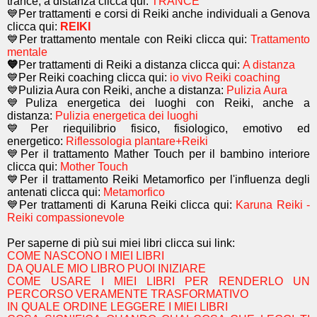
trance, a distanza clicca qui:
TRANCE
💙Per trattamenti e corsi di Reiki anche individuali a Genova
clicca qui:
REIKI
💙Per trattamento mentale con Reiki clicca qui:
Trattamento
mentale
💙
Per trattamenti di Reiki a distanza clicca qui:
A distanza
💙Per Reiki coaching
clicca qui:
io vivo Reiki coaching
💙Pulizia Aura con Reiki, anche a distanza:
Pulizia Aura
💙Puliza energetica dei luoghi con Reiki, anche a
distanza:
Pulizia energetica dei luoghi
💙Per riequilibrio fisico, fisiologico, emotivo ed
energetico:
Riflessologia plantare+Reiki
💙Per il trattamento Mather Touch per il bambino interiore
clicca qui:
Mother Touch
💙Per il trattamento Reiki Metamorfico per l'influenza degli
antenati clicca qui:
Metamorfico
💙Per trattamenti di Karuna Reiki clicca qui:
Karuna Reiki -
Reiki compassionevole
Per saperne di più sui miei libri clicca sui link:
COME NASCONO I MIEI LIBRI
DA QUALE MIO LIBRO PUOI INIZIARE
COME USARE I MIEI LIBRI PER RENDERLO UN
PERCORSO VERAMENTE TRASFORMATIVO
IN QUALE ORDINE LEGGERE I MIEI LIBRI