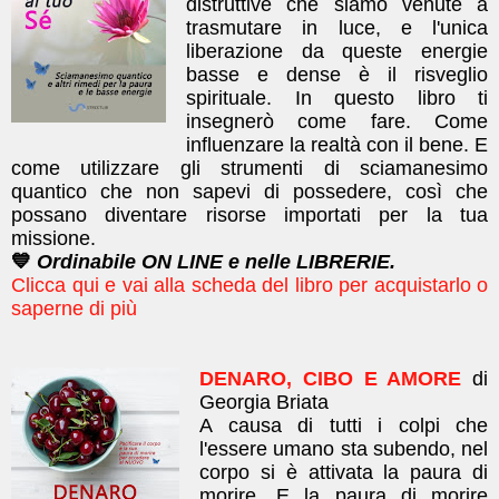
distruttive che siamo venute a
trasmutare in luce, e l'unica
liberazione da queste energie
basse e dense è il risveglio
spirituale. In questo libro ti
insegnerò come fare. Come
influenzare la realtà con il bene. E
come utilizzare gli strumenti di sciamanesimo
quantico che non sapevi di possedere, così che
possano diventare risorse importati per la tua
missione.
💙
Ordinabile ON LINE e nelle LIBRERIE.
Clicca qui e vai alla scheda del libro per acquistarlo o
saperne di più
DENARO, CIBO E AMORE
di
Georgia Briata
A causa di tutti i colpi che
l'essere umano sta subendo, nel
corpo si è attivata la paura di
morire. E la paura di morire