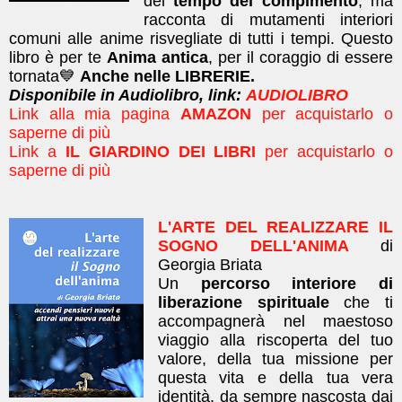
del
tempo del compimento
, ma
racconta di mutamenti interiori
comuni alle anime risvegliate di tutti i tempi.
Questo
libro è per te
Anima antica
, per il coraggio di essere
tornata💙
Anche nelle LIBRERIE.
Disponibile in Audiolibro, link:
AUDIOLIBRO
Link alla mia pagina
AMAZON
per acquistarlo o
saperne di più
Link a
IL GIARDINO DEI LIBRI
per acquistarlo o
saperne di più
L'ARTE DEL REALIZZARE IL
SOGNO DELL'ANIMA
di
Georgia Briata
Un
percorso interiore di
liberazione spirituale
che ti
accompagnerà nel maestoso
viaggio alla riscoperta del tuo
valore, della tua missione per
questa vita e della tua vera
identità, da sempre nascosta dai