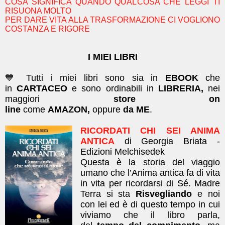
COSA SIGNIFICA QUANDO QUALCOSA CHE LEGGI TI
RISUONA MOLTO
PER DARE VITA ALLA TRASFORMAZIONE CI VOGLIONO
COSTANZA E RIGORE
I MIEI LIBRI
💙 Tutti i miei libri sono sia in
EBOOK
che
in
CARTACEO
e sono ordinabili in
LIBRERIA,
nei
maggiori
store on
line
come
AMAZON,
oppure
da ME
.
RICORDATI CHI SEI ANIMA
ANTICA
di Georgia Briata -
Edizioni Melchisedek
Questa è la storia del viaggio
umano che l’Anima antica fa di vita
in vita per ricordarsi di Sé. Madre
Terra si sta
Risvegliando
e noi
con lei ed è di questo tempo in cui
viviamo che il libro parla,