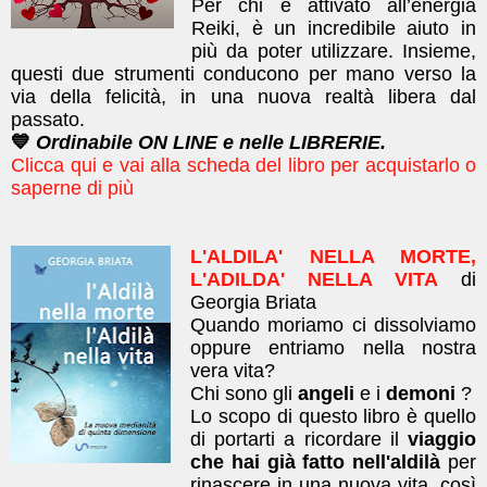
Per chi è attivato all’energia
Reiki, è un incredibile aiuto in
più da poter utilizzare. Insieme,
questi due strumenti conducono per mano verso la
via della felicità, in una nuova realtà libera dal
passato.
💙
Ordinabile ON LINE e nelle LIBRERIE.
Clicca qui e vai alla scheda del libro per acquistarlo o
saperne di più
L'ALDILA' NELLA MORTE,
L'ADILDA' NELLA VITA
di
Georgia Briata
Quando moriamo ci dissolviamo
oppure entriamo nella nostra
vera vita?
Chi sono gli
angeli
e i
demoni
?
Lo scopo di questo libro è quello
di portarti a ricordare il
viaggio
che hai già fatto nell'aldilà
per
rinascere in una nuova vita, così