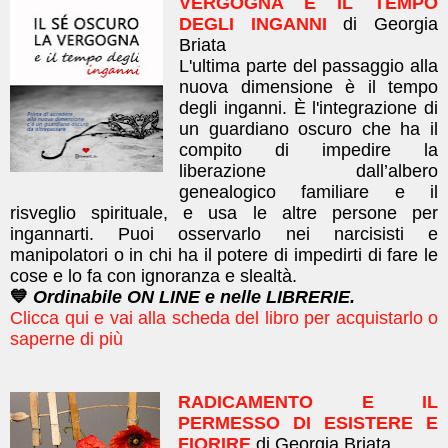
VERGOGNA E IL TEMPO
DEGLI INGANNI
di Georgia
Briata
L'ultima parte del passaggio alla
nuova dimensione è il tempo
degli inganni. È l'integrazione di
un guardiano oscuro che ha il
compito di impedire la
liberazione dall’albero
genealogico familiare e il
risveglio spirituale, e usa le altre persone per
ingannarti. Puoi osservarlo nei narcisisti e
manipolatori o in chi ha il potere di impedirti di fare le
cose e lo fa con ignoranza e slealtà.
💙
Ordinabile ON LINE e nelle LIBRERIE.
Clicca qui e vai alla scheda del libro per acquistarlo o
saperne di più
RADICAMENTO E IL
PERMESSO DI ESISTERE E
FIORIRE
di Georgia Briata