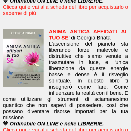
💙
Ordinabile ON LINE e nelle LIBRERIE.
Clicca qui e vai alla scheda del libro per acquistarlo o
saperne di più
ANIMA ANTICA AFFIDATI AL
TUO SE'
di Georgia Briata
L'ascensione del pianeta sta
liberando forze malevole e
distruttive che siamo venute a
trasmutare in luce, e l'unica
liberazione da queste energie
basse e dense è il risveglio
spirituale. In questo libro ti
insegnerò come fare. Come
influenzare la realtà con il bene. E
come utilizzare gli strumenti di sciamanesimo
quantico che non sapevi di possedere, così che
possano diventare risorse importati per la tua
missione.
💙
Ordinabile ON LINE e nelle LIBRERIE.
Clicca qui e vai alla scheda del libro per acquistarlo o