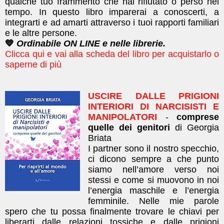
qualche tuo frammento che hai rifiutato o perso nel
tempo.
In questo libro imparerai a conoscerti, a
integrarti e ad amarti attraverso i tuoi rapporti familiari
e le altre persone.
💙
Ordinabile ON LINE e nelle librerie.
Clicca qui e vai alla scheda del libro per acquistarlo o
saperne di più
USCIRE DALLE PRIGIONI
INTERIORI DI NARCISISTI E
MANIPOLATORI
-
comprese
quelle dei genitori
di Georgia
Briata
I partner sono il nostro specchio,
ci dicono sempre a che punto
siamo nell’amore verso noi
stessi e come si muovono in noi
l’energia maschile e l’energia
femminile. Nelle mie parole
spero che tu possa finalmente trovare le chiavi per
liberarti dalle relazioni tossiche e dalle prigioni