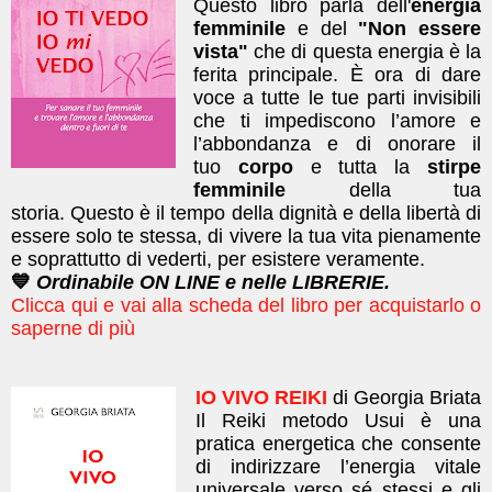
Questo libro parla dell'
energia
femminile
e del
"Non essere
vista"
che di questa energia è la
ferita principale. È ora di dare
voce a tutte le tue parti invisibili
che ti impediscono l’amore e
l’abbondanza e di onorare il
tuo
corpo
e tutta la
stirpe
femminile
della tua
storia.
Questo è il tempo della dignità e della libertà di
essere solo te stessa, di vivere la tua vita pienamente
e soprattutto di vederti, per esistere veramente.
💙
Ordinabile ON LINE e nelle LIBRERIE.
Clicca qui e vai alla scheda del libro per acquistarlo o
saperne di più
IO VIVO REIKI
di Georgia Briata
Il Reiki metodo Usui è una
pratica energetica che consente
di indirizzare l’energia vitale
universale verso sé stessi e gli