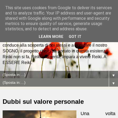
This site uses cookies from Google to deliver its services
and to analyze traffic. Your IP address and user-agent are
shared with Google along with performance and security
metrics to ensure quality of service, generate usage
Io vivo REIKI
statistics, and to detect and address abuse.
LEARN MORE
GOT IT
Reiki è la mappa dell'anima che giorno dopo giorno ci
conduce alla scoperta di noi stessi e a ricordare il nostro
SOGNO, il progetto che ci ha portato in questa esistenza.
Reiki non si fa, Reiki si diventa. Impara a vivere Reiki. A
ESSERE Reiki.
▼
▼
Dubbi sul valore personale
Una volta