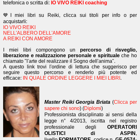
telefonica o scritta di:
IO VIVO REIKI coaching
💙I miei libri su Reiki, clicca sui titoli per info o per
acquistarli:
IO VIVO REIKI
NELL'ALBERO DELL'AMORE
A REIKI CON AMORE
I miei libri compongono un
percorso di risveglio,
liberazione e realizzazione personale e spirituale
che ho
chiamato "l'arte del realizzare il Sogno dell'anima".
A questo link trovi l'ordine di lettura che suggerisco per
seguire questo percorso e renderlo più potente ed
efficace:
IN QUALE ORDINE LEGGERE I MIEI LIBRI
.
Master Reiki Georgia Briata
(
Clicca per
sapere chi sono
) (
Diplomi
)
Professionista disciplinato ai sensi della
legge n° 4/2013, iscritta nel registro
professionale degli
OPERATORI
OLISTICI di ASPIN
,
livello
FORMATORE
, codice n.
GE-0574-