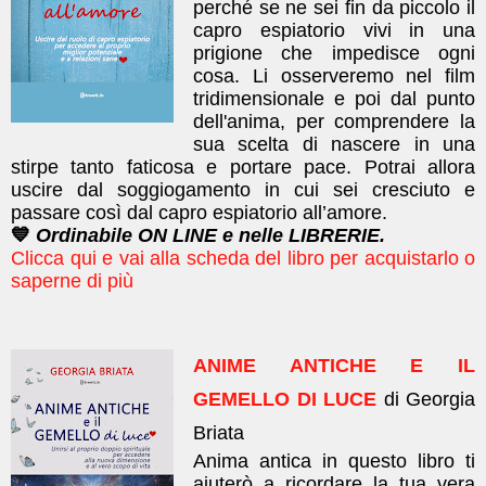
perché se ne sei fin da piccolo il
capro espiatorio vivi in una
prigione che impedisce ogni
cosa. Li osserveremo nel film
tridimensionale e poi dal punto
dell'anima, per comprendere la
sua scelta di nascere in una
stirpe tanto faticosa e portare pace. Potrai allora
uscire dal soggiogamento in cui sei cresciuto e
passare così dal capro espiatorio all’amore.
💙
Ordinabile ON LINE e nelle LIBRERIE.
Clicca qui e vai alla scheda del libro per acquistarlo o
saperne di più
ANIME ANTICHE E IL
GEMELLO DI LUCE
di Georgia
Briata
Anima antica in questo libro ti
aiuterò a ricordare la tua vera